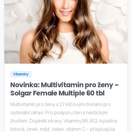
0
Vitamíny
Novinka: Multivitamín pro ženy –
Solgar Female Multiple 60 tbl
Multivitamín pro ženy s 27 klíčovými živinami pro
optimální zdraví. Pro podporu žen s hektickým
životem. Doplněk stravy. Vitaminy B6, B12, kyselina
listová, zinek, měď, selen, vitamin C – přispívají ke