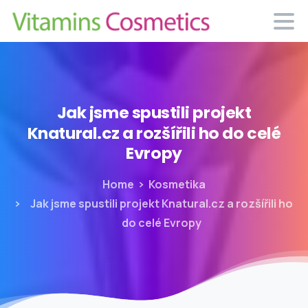
Jak
jsme
spustili
projekt
Knatural.cz
a
rozšířili
ho
do
celé
Evropy
Home
Kosmetika
Jak jsme spustili projekt Knatural.cz a rozšířili ho
do celé Evropy