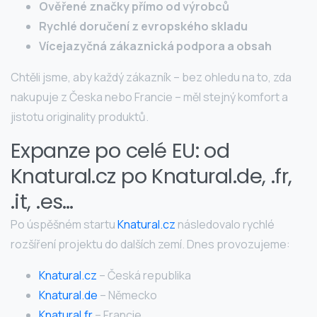
Ověřené značky přímo od výrobců
Rychlé doručení z evropského skladu
Vícejazyčná zákaznická podpora a obsah
Chtěli jsme, aby každý zákazník – bez ohledu na to, zda
nakupuje z Česka nebo Francie – měl stejný komfort a
jistotu originality produktů.
Expanze po celé EU: od
Knatural.cz po Knatural.de, .fr,
.it, .es…
Po úspěšném startu
Knatural.cz
následovalo rychlé
rozšíření projektu do dalších zemí. Dnes provozujeme:
Knatural.cz
– Česká republika
Knatural.de
– Německo
Knatural.fr
– Francie