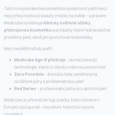
Tato korejská dermokosmetická společnost patří mezi
nejrychleji rostoucí beauty značky na světě – a právem.
Medicube kombinuje
klinicky ověřené účinky
,
přístrojovou kosmetiku
a produkty, které řeší skutečné
problémy pleti, nikoli jen povrchové nedostatky.
Mezi největší hvězdy patří:
Medicube Age-R přístroje
– domácí beauty
technologie, které si získaly světovou pozornost
Zero Pore linie
– ikonická řada zaměřená na
rozšířené póry a problematickou pleť
Red Series
– profesionální péče pro aknózní pleť
Medicube je přesně ten typ značky, který chceme v
Evropě zastupovat – inovativní, funkční a vysoce
spolehlivý.