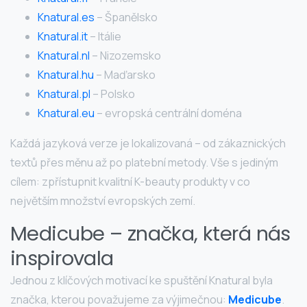
Knatural.es
– Španělsko
Knatural.it
– Itálie
Knatural.nl
– Nizozemsko
Knatural.hu
– Maďarsko
Knatural.pl
– Polsko
Knatural.eu
– evropská centrální doména
Každá jazyková verze je lokalizovaná – od zákaznických
textů přes měnu až po platební metody. Vše s jediným
cílem: zpřístupnit kvalitní K-beauty produkty v co
největším množství evropských zemí.
Medicube – značka, která nás
inspirovala
Jednou z klíčových motivací ke spuštění Knatural byla
značka, kterou považujeme za výjimečnou:
Medicube
.