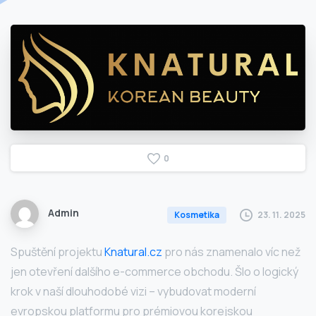
0
Admin
23. 11. 2025
Kosmetika
Spuštění projektu
Knatural.cz
pro nás znamenalo víc než
jen otevření dalšího e-commerce obchodu. Šlo o logický
krok v naší dlouhodobé vizi – vybudovat moderní
evropskou platformu pro prémiovou korejskou