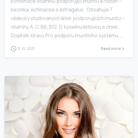
kombinace vitamínů podporující imunitu a rostlin –
bezinka, echinacea a astragalus. Obsahuje 7
vědecky studovaných látek podporujících imunitu –
vitamíny A, C, B6, B12, D, kyselinu listovou a zinek.
Doplněk stravy Pro podporu imunitního systému....
11. 10. 2021
Read more