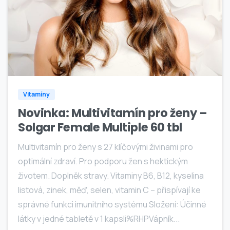
0
Vitamíny
Novinka: Multivitamín pro ženy –
Solgar Female Multiple 60 tbl
Multivitamín pro ženy s 27 klíčovými živinami pro
optimální zdraví. Pro podporu žen s hektickým
životem. Doplněk stravy. Vitaminy B6, B12, kyselina
listová, zinek, měď, selen, vitamin C – přispívají ke
správné funkci imunitního systému Složení: Účinné
látky v jedné tabletě v 1 kapsli%RHPVápník...