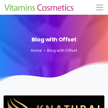
Blog
with
Offset
Home
Blog with Offset