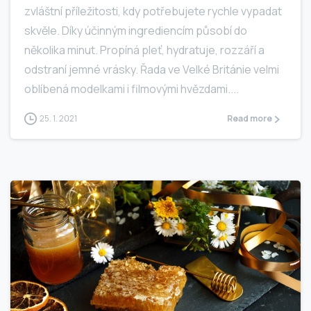
zvláštní příležitosti, kdy potřebujete rychle vypadat
skvěle. Díky účinným ingrediencím působí do
několika minut. Propíná pleť, hydratuje, rozzáří a
odstraní jemné vrásky. Řada ve Velké Británie velmi
oblíbená modelkami i filmovými hvězdami....
25. 1. 2021
Read more