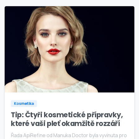
0
Kosmetika
Tip: Čtyři kosmetické přípravky,
které vaši pleť okamžitě rozzáří
Řada ApiRefine od Manuka Doctor byla vyvinuta pro