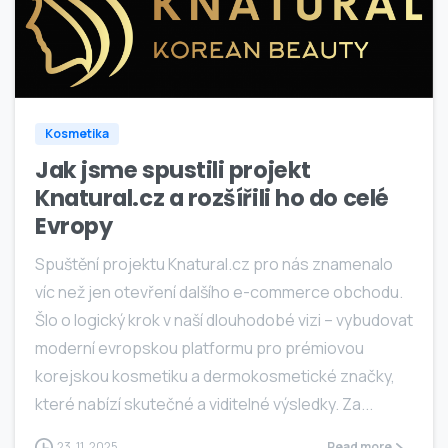
0
Kosmetika
Jak jsme spustili projekt
Knatural.cz a rozšířili ho do celé
Evropy
Spuštění projektu Knatural.cz pro nás znamenalo
víc než jen otevření dalšího e-commerce obchodu.
Šlo o logický krok v naší dlouhodobé vizi – vybudovat
moderní evropskou platformu pro prémiovou
korejskou kosmetiku a dermokosmetické značky,
které nabízí skutečné a viditelné výsledky. Za...
23. 11. 2025
Read more