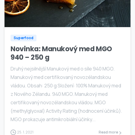
0
Superfood
Novinka: Manukový med MGO
940 – 250 g
Druhý nejsilnější Manukový med o síle 940 MGO.
Manukový med certifikovaný novozélandskou
vládou. Obsah: 250 g Složení: 100% Manukový med
z Nového Zélandu. 940 MGO. Manukový med
certifikovaný novozélandskou vládou. MGO
(methylglyoxal) Activity Rating (hodnocení účinků).
MGO prokazuje antimikrobiální účinky...
25. 1. 2021
Read more