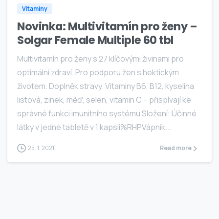
Vitamíny
Novinka: Multivitamín pro ženy –
Solgar Female Multiple 60 tbl
Multivitamín pro ženy s 27 klíčovými živinami pro
optimální zdraví. Pro podporu žen s hektickým
životem. Doplněk stravy. Vitaminy B6, B12, kyselina
listová, zinek, měď, selen, vitamin C – přispívají ke
správné funkci imunitního systému Složení: Účinné
látky v jedné tabletě v 1 kapsli%RHPVápník...
25. 1. 2021
Read more